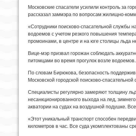
Московские спасатели усилили контроль за го
рассказал заммэра по вопросам жилищно-комму
«Сотрудники поисково-спасательной службы на
водоемов с учетом резкого повышения температ
промоинами, в центре и на юге столицы льда не
Вице-мэр призвал горожан соблюдать аккуратно
питомцами во время прогулок возле водоемов.
По словам Бирюкова, безопасность поддержива
Московской городской поисково-спасательной 
Специалисты регулярно замеряют толщину льд
несанкционированного выхода на лед, зимнего
акватории на судах на воздушной подушке. Все
«Этот уникальный транспорт способен передвиг
километров в час. Все суда укомплектованы ср