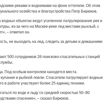
родскими реками и водоемами на фоне оттепели. Об этом
нального хозяйства и благоустройства Петр Бирюков.
 водных объектах ведут усиленное патрулирование рек и
уры, из-за чего на Москве-реке лед местами рыхлый, с
т», – отметил он.
сть, не выходить на лед, следить за детьми и домашними
ют 500 сотрудников 26 поисково-спасательных станций
службы.
а. Под особым контролем находятся места
 купания и рыбной ловли. Спасатели патрулируют водные
го в работе участвуют более 25 единиц техники.
аться по воде и льду со средней скоростью 50–80
едствами спасения», – сказал Бирюков.