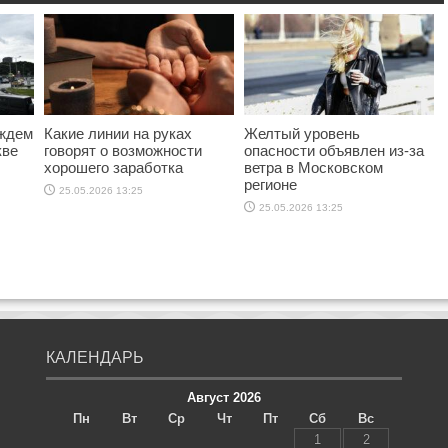
ождем
Какие линии на руках
Желтый уровень
кве
говорят о возможности
опасности объявлен из-за
хорошего заработка
ветра в Московском
регионе
25.05.2026 13:25
25.05.2026 13:25
КАЛЕНДАРЬ
Август 2026
Пн
Вт
Ср
Чт
Пт
Сб
Вс
1
2