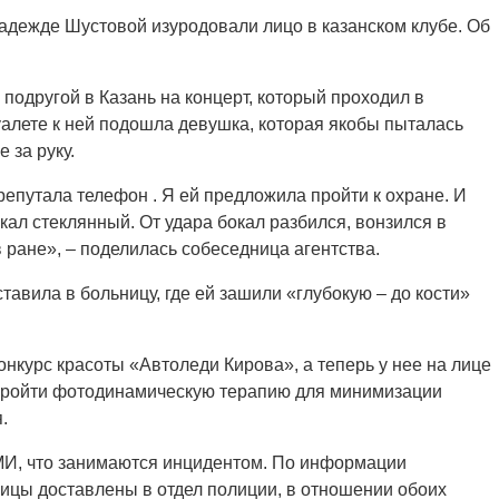
адежде Шустовой изуродовали лицо в казанском клубе. Об
подругой в Казань на концерт, который проходил в
уалете к ней подошла девушка, которая якобы пыталась
 за руку.
репутала телефон . Я ей предложила пройти к охране. И
окал стеклянный. От удара бокал разбился, вонзился в
в ране», – поделилась собеседница агентства.
тавила в больницу, где ей зашили «глубокую – до кости»
онкурс красоты «Автоледи Кирова», а теперь у нее на лице
пройти фотодинамическую терапию для минимизации
.
МИ, что занимаются инцидентом. По информации
ицы доставлены в отдел полиции, в отношении обоих