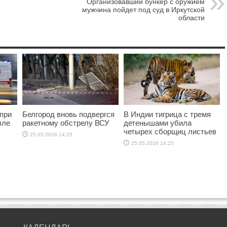
Организовавший бункер с оружием
мужчина пойдет под суд в Иркутской
области
при
Белгород вновь подвергся
В Индии тигрица с тремя
вле
ракетному обстрелу ВСУ
детенышами убила
четырех сборщиц листьев
25.05.2026 14:25
25.05.2026 14:25