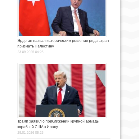
Эрдоган назвал историческим решение ряда стран
признать Палестину
23.09.2025 04:25
Трамп заявил о приближении крупной армады
кораблей США к Ирану
28.01.2026 08:25