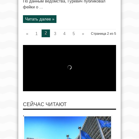
По данным ведомства, Гуревич публиковал
фейки о ...
Читать далее »
2
«
1
3
4
5
»
Страница 2 из 5
СЕЙЧАС ЧИТАЮТ