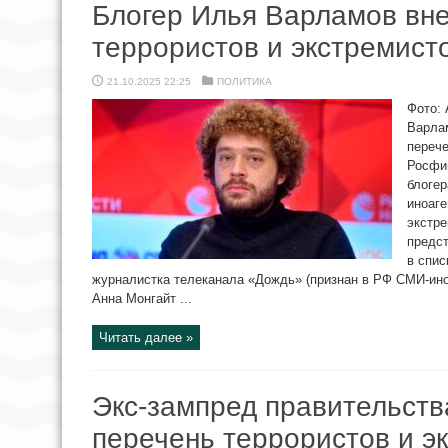
Блогер Илья Варламов вне
террористов и экстремист
21.10.2025 22:25
ПОЛИТИКА
Фото: 
Варлам
перече
Росфи
блоге
иноаге
экстре
предст
в спис
журналистка телеканала «Дождь» (признан в РФ СМИ-ино
Анна Монгайт ...
Читать далее »
Экс-зампред правительств
перечень террористов и э