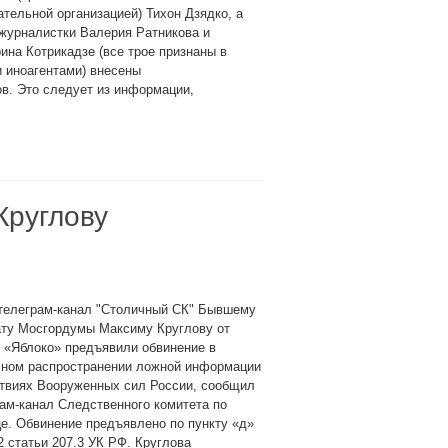
тельной организацией) Тихон Дзядко, а
журналистки Валерия Ратникова и
ина Котрикадзе (все трое признаны в
 иноагентами) внесены
в. Это следует из информации,
Круглову
 телеграм-канал "Столичный СК" Бывшему
ату Мосгордумы Максиму Круглову от
 «Яблоко» предъявили обвинение в
чном распространении ложной информации
ствиях Вооруженных сил России, сообщил
ам-канал Следственного комитета по
е. Обвинение предъявлено по пункту «д»
2 статьи 207.3 УК РФ. Круглова