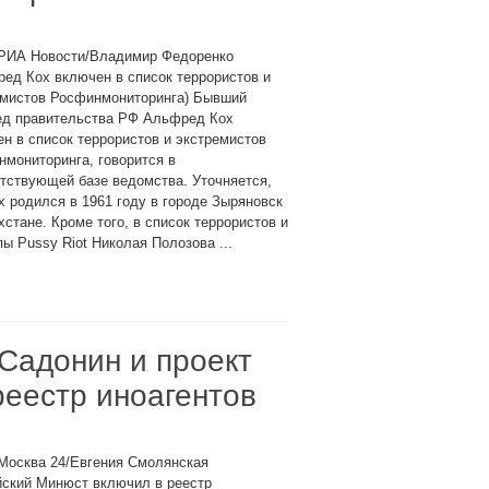
 РИА Новости/Владимир Федоренко
ед Кох включен в список террористов и
емистов Росфинмониторинга) Бывший
ед правительства РФ Альфред Кох
н в список террористов и экстремистов
мониторинга, говорится в
тствующей базе ведомства. Уточняется,
х родился в 1961 году в городе Зыряновск
хстане. Кроме того, в список террористов и
ы Pussy Riot Николая Полозова ...
 Садонин и проект
реестр иноагентов
Москва 24/Евгения Смолянская
йский Минюст включил в реестр