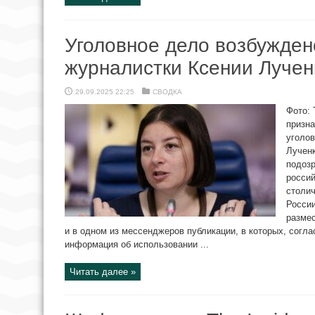
Уголовное дело возбужден
журналистки Ксении Лучен
29.09.2025 22:25
СВОДКА
Фото:
призна
уголов
Лученк
подозр
росси
столич
России
размес
и в одном из мессенджеров публикации, в которых, согл
информация об использовании ...
Читать далее »