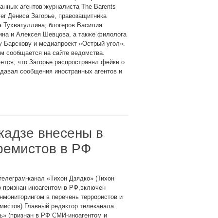
анных агентов журналиста The Barents
er Дениса Загорье, правозащитника
 Тухватуллина, блогеров Василия
ина и Алексея Шевцова, а также филолога
 Барскову и медиапроект «Острый угол».
м сообщается на сайте ведомства.
ется, что Загорье распространял фейки о
здавал сообщения иностранных агентов и
кадзе внесены в
тремистов в РФ
телеграм-канал «Тихон Дзядко» (Тихон
 признан иноагентом в РФ,включен
мониторингом в перечень террористов и
мистов) Главный редактор телеканала
ь» (признан в РФ СМИ-иноагентом и