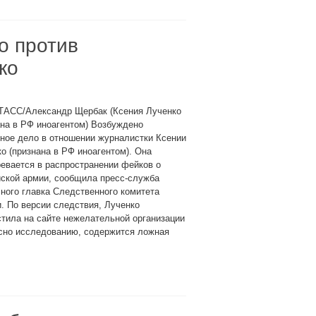
о против
ко
 ТАСС/Александр Щербак (Ксения Лученко
на в РФ иноагентом) Возбуждено
ное дело в отношении журналистки Ксении
о (признана в РФ иноагентом). Она
евается в распространении фейков о
йской армии, сообщила пресс-служба
ного главка Следственного комитета
. По версии следствия, Лученко
тила на сайте нежелательной организации
асно исследованию, содержится ложная