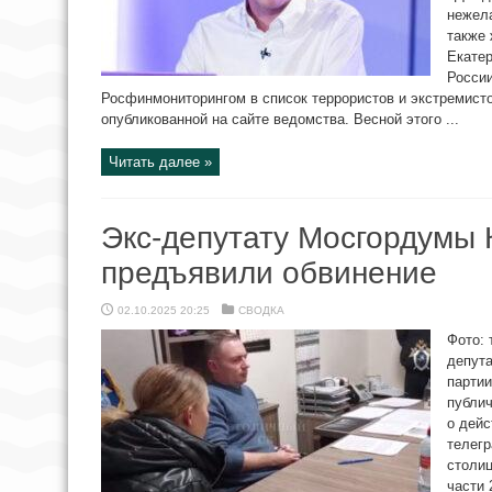
нежела
также 
Екатер
России
Росфинмониторингом в список террористов и экстремисто
опубликованной на сайте ведомства. Весной этого ...
Читать далее »
Экс-депутату Мосгордумы 
предъявили обвинение
02.10.2025 20:25
СВОДКА
Фото:
депут
партии
публи
о дей
телегр
столиц
части 