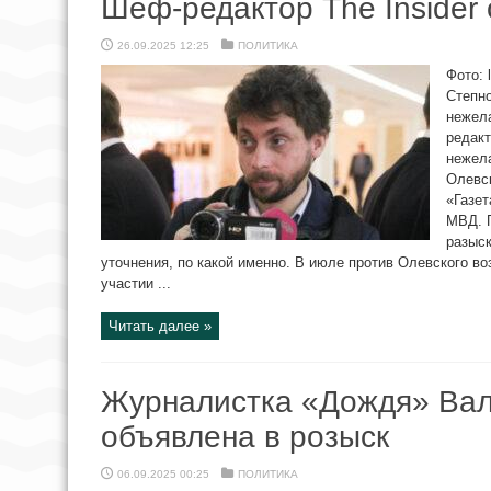
Шеф-редактор The Insider
26.09.2025 12:25
ПОЛИТИКА
Фото: 
Степно
нежела
редакт
нежела
Олевск
«Газет
МВД. 
разыск
уточнения, по какой именно. В июле против Олевского во
участии ...
Читать далее »
Журналистка «Дождя» Вал
объявлена в розыск
06.09.2025 00:25
ПОЛИТИКА