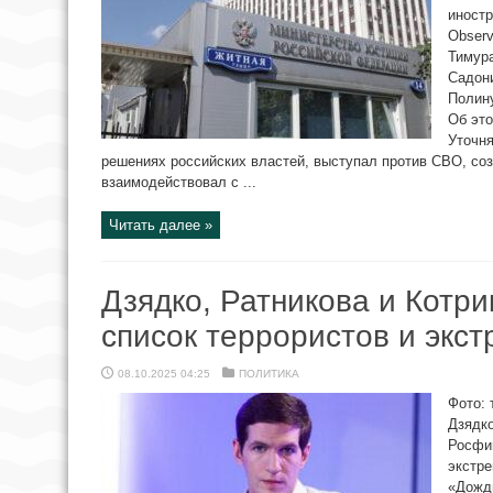
иностр
Observ
Тимура
Садон
Полину
Об это
Уточня
решениях российских властей, выступал против СВО, со
взаимодействовал с ...
Читать далее »
Дзядко, Ратникова и Котри
список террористов и экс
08.10.2025 04:25
ПОЛИТИКА
Фото: 
Дзядко
Росфин
экстре
«Дожд