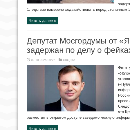
задерж
Следствие намерено ходатайствовать перед столичным З
Читать далее »
Депутат Мосгордумы от «Я
задержан по делу о фейка
02.10.2025 00:25
СВОДКА
Фото: 
«Ябло
уголов
(«Пуб
инфор
Россий
пресс-
Следст
что Кр
разместил в открытом доступе заведомо ложную информа
Читать далее »