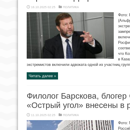
16.10.2025 02:25
ПОЛИТИКА
Фото:
(Альфр
экстр
зампр
включе
Росфин
соотве
что Ко
в Каза
экстремистов включили адвоката одной из участниц групп
Читать далее »
Филолог Барскова, блогер
«Острый угол» внесены в 
11.10.2025 02:25
ПОЛИТИКА
Фото: 
Росси