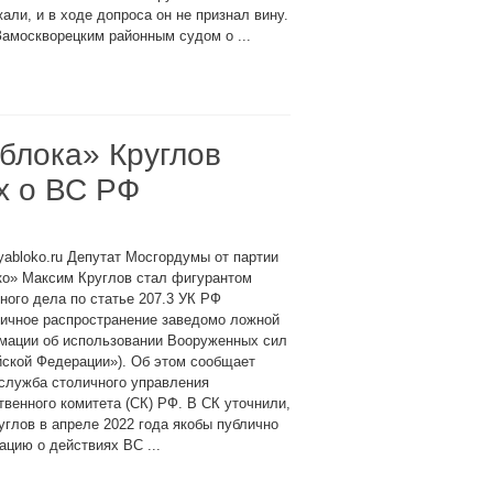
али, и в ходе допроса он не признал вину.
амоскворецким районным судом о ...
блока» Круглов
х о ВС РФ
yabloko.ru Депутат Мосгордумы от партии
ко» Максим Круглов стал фигурантом
ного дела по статье 207.3 УК РФ
личное распространение заведомо ложной
мации об использовании Вооруженных сил
ской Федерации»). Об этом сообщает
служба столичного управления
венного комитета (СК) РФ. В СК уточнили,
углов в апреле 2022 года якобы публично
цию о действиях ВС ...