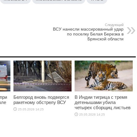
Следующий
ВСУ нанесли массированный удар
по поселку Белая Березка в
Брянской области
при
Белгород вновь подвергся
В Индии тигрица с тремя
вле
ракетному обстрелу ВСУ
детенышами убила
четырех сборщиц листьев
25.05.2026 14:25
25.05.2026 14:25