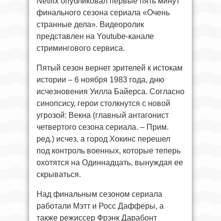
Netflix опубликовал первые пять минут
финального сезона сериала «Очень
странные дела». Видеоролик
представлен на Youtube-канале
стримингового сервиса.
Пятый сезон вернет зрителей к истокам
истории – 6 ноября 1983 года, дню
исчезновения Уилла Байерса. Согласно
синопсису, герои столкнутся с новой
угрозой: Векна (главный антагонист
четвертого сезона сериала. – Прим.
ред.) исчез, а город Хокинс перешел
под контроль военных, которые теперь
охотятся на Одиннадцать, вынуждая ее
скрываться.
Над финальным сезоном сериала
работали Мэтт и Росс Дафферы, а
также режиссер Фрэнк Дарабонт