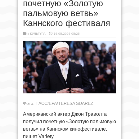
почетную «Золотую
пальмовую ветвь»
Каннского фестиваля
в
КУЛЬТУРА
16.05.2026 05:25
Фото: ТАСС/EPA/TERESA SUAREZ
Американский актер Джон Траволта
получил почетную «Золотую пальмовую
ветвь» на Каннском кинофестивале,
пишет Variety.