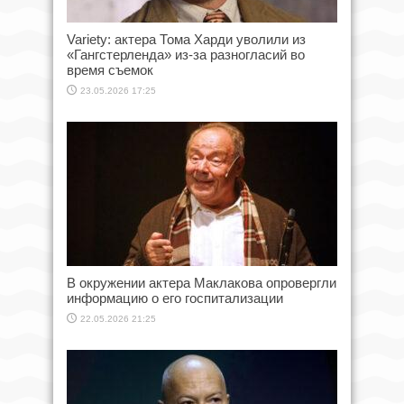
Variety: актера Тома Харди уволили из
«Гангстерленда» из-за разногласий во
время съемок
23.05.2026 17:25
В окружении актера Маклакова опровергли
информацию о его госпитализации
22.05.2026 21:25