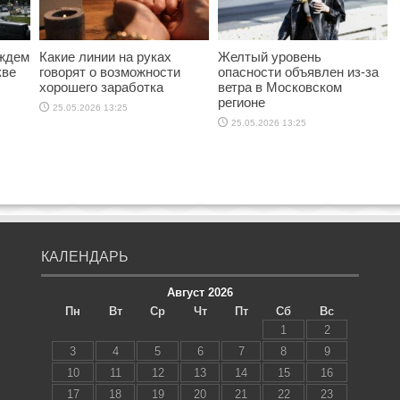
ождем
Какие линии на руках
Желтый уровень
кве
говорят о возможности
опасности объявлен из-за
хорошего заработка
ветра в Московском
регионе
25.05.2026 13:25
25.05.2026 13:25
КАЛЕНДАРЬ
Август 2026
Пн
Вт
Ср
Чт
Пт
Сб
Вс
1
2
3
4
5
6
7
8
9
10
11
12
13
14
15
16
17
18
19
20
21
22
23