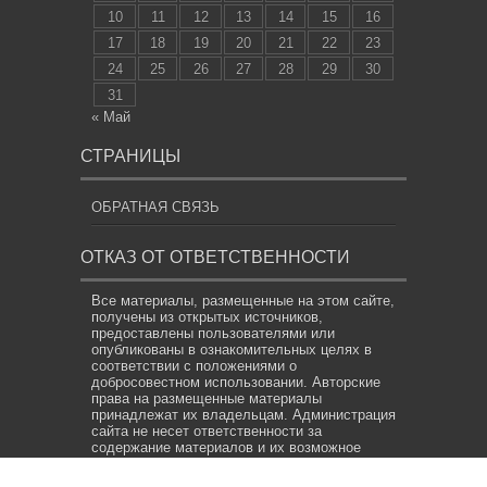
10
11
12
13
14
15
16
17
18
19
20
21
22
23
24
25
26
27
28
29
30
31
« Май
СТРАНИЦЫ
ОБРАТНАЯ СВЯЗЬ
ОТКАЗ ОТ ОТВЕТСТВЕННОСТИ
Все материалы, размещенные на этом сайте,
получены из открытых источников,
предоставлены пользователями или
опубликованы в ознакомительных целях в
соответствии с положениями о
добросовестном использовании. Авторские
права на размещенные материалы
принадлежат их владельцам. Администрация
сайта не несет ответственности за
содержание материалов и их возможное
использование в нарушение прав третьих
лиц. Если вы являетесь владельцем