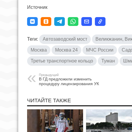
Источник
Теги:
Автозаводский мост
Великжанин, Ви
Москва
Москва 24
МЧС России
Садо
Третье транспортное кольцо
Туман
Шми
Предыдущий
В ГД предложили изменить
процедуру лицензирования УК
ЧИТАЙТЕ ТАКЖЕ