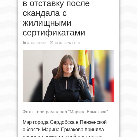
в отставку после
скандала с
жилищными
сертификатами
в
ПОЛИТИКА
13.02.2026 14:25
Фото: телеграм-канал "Марина Ермакова"
Мэр города Сердобска в Пензенской
области Марина Ермакова приняла
решение покинуть свой пост после