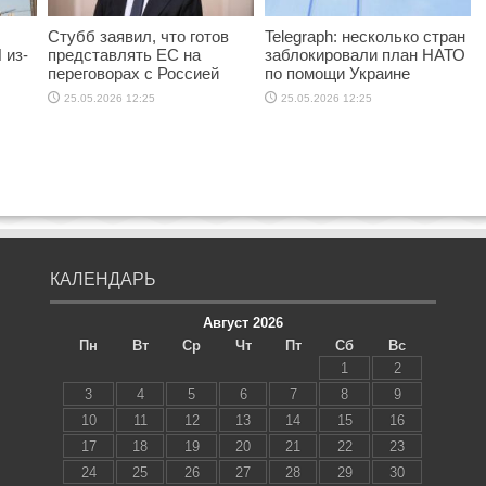
Стубб заявил, что готов
Telegraph: несколько стран
 из-
представлять ЕС на
заблокировали план НАТО
переговорах с Россией
по помощи Украине
25.05.2026 12:25
25.05.2026 12:25
КАЛЕНДАРЬ
Август 2026
Пн
Вт
Ср
Чт
Пт
Сб
Вс
1
2
3
4
5
6
7
8
9
10
11
12
13
14
15
16
17
18
19
20
21
22
23
24
25
26
27
28
29
30