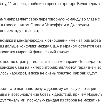
боту, 11 апреля, сообщила пресс-секретарь Белого дома
амп направляет свою переговорную команду во главе с
ным посланником Стивом Уиткоффом и Джаредом
пением ждут этих встреч.
кономики и международных отношений имени Примакова
чем дольше конфликт между США и Ираном остается без
тановится мировой финансовый кризис.
ножество стран региона, включая монархии Персидского
канские базы на их территориях являются гарантией их
ось наоборот, и пока не очень понятно, как они будут
рие – это шаг навстречу «здравому смыслу и позиции
рывы и возобновление боевых действий, причем Израиль
дут тяжелыми, поскольку каждая из сторон не может не