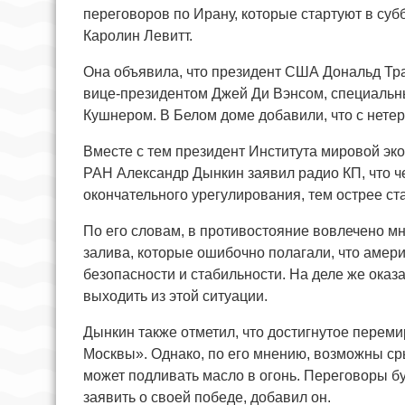
переговоров по Ирану, которые стартуют в суб
Каролин Левитт.
Она объявила, что президент США Дональд Тр
вице-президентом Джей Ди Вэнсом, специаль
Кушнером. В Белом доме добавили, что с нетер
Вместе с тем президент Института мировой э
РАН Александр Дынкин заявил радио КП, что 
окончательного урегулирования, тем острее с
По его словам, в противостояние вовлечено м
залива, которые ошибочно полагали, что амери
безопасности и стабильности. На деле же оказал
выходить из этой ситуации.
Дынкин также отметил, что достигнутое переми
Москвы». Однако, по его мнению, возможны с
может подливать масло в огонь. Переговоры бу
заявить о своей победе, добавил он.