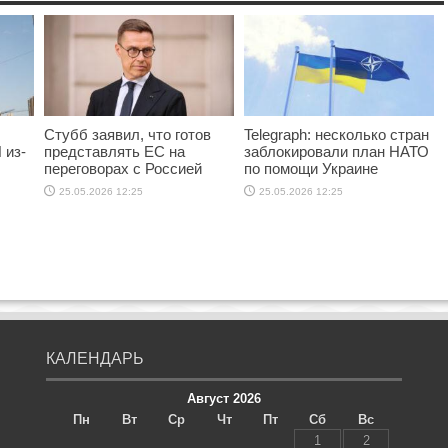
Стубб заявил, что готов
Telegraph: несколько стран
 из-
представлять ЕС на
заблокировали план НАТО
переговорах с Россией
по помощи Украине
25.05.2026 12:25
25.05.2026 12:25
КАЛЕНДАРЬ
Август 2026
Пн
Вт
Ср
Чт
Пт
Сб
Вс
1
2