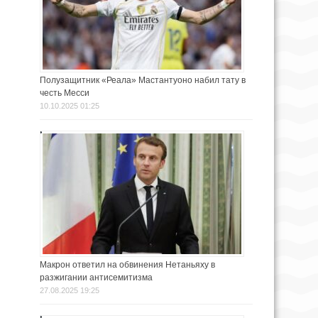
Полузащитник «Реала» Мастантуоно набил тату в
честь Месси
10.10.2025 01:25
Макрон ответил на обвинения Нетаньяху в
разжигании антисемитизма
27.08.2025 19:25