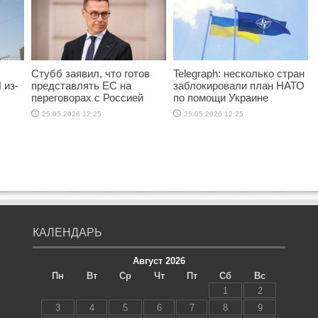
Стубб заявил, что готов
Telegraph: несколько стран
 из-
представлять ЕС на
заблокировали план НАТО
переговорах с Россией
по помощи Украине
25.05.2026 12:25
25.05.2026 12:25
КАЛЕНДАРЬ
Август 2026
Пн
Вт
Ср
Чт
Пт
Сб
Вс
1
2
3
4
5
6
7
8
9