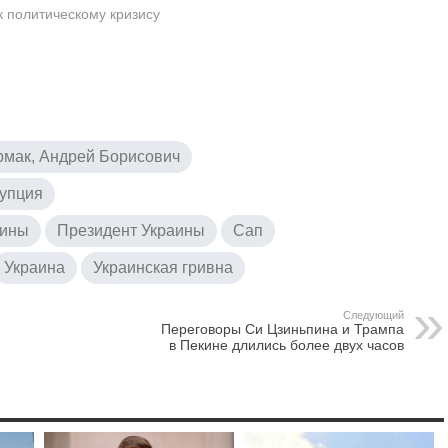
к политическому кризису
рмак, Андрей Борисович
упция
аины
Президент Украины
Сап
Украина
Украинская гривна
Следующий
Переговоры Си Цзиньпина и Трампа
в Пекине длились более двух часов