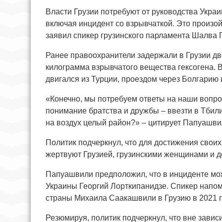
Власти Грузии потребуют от руководства Укра
включая инцидент со взрывчаткой. Это произой
заявил спикер грузинского парламента Шалва
Ранее правоохранители задержали в Грузии дв
килограмма взрывчатого вещества гексогена. 
двигался из Турции, проездом через Болгарию
«Конечно, мы потребуем ответы на наши вопрос
понимание братства и дружбы – ввезти в Тбил
на воздух целый район?» – цитирует Папуашв
Политик подчеркнул, что для достижения своих
жертвуют Грузией, грузинскими женщинами и д
Папуашвили предположил, что в инциденте мо
Украины Георгий Лорткипанидзе. Спикер напомн
страны Михаила Саакашвили в Грузию в 2021 г
Резюмируя, политик подчеркнул, что вне завис