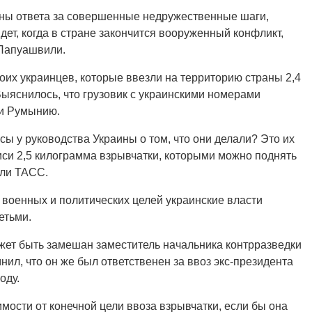
ины ответа за совершенные недружественные шаги,
дет, когда в стране закончится вооруженный конфликт,
 Папуашвили.
оих украинцев, которые ввезли на территорию страны 2,4
Выяснилось, что грузовик с украинскими номерами
 и Румынию.
ы у руководства Украины о том, что они делали? Это их
иси 2,5 килограмма взрывчатки, которыми можно поднять
или ТАСС.
 военных и политических целей украинские власти
етьми.
жет быть замешан заместитель начальника контрразведки
ил, что он же был ответственен за ввоз экс-президента
оду.
имости от конечной цели ввоза взрывчатки, если бы она