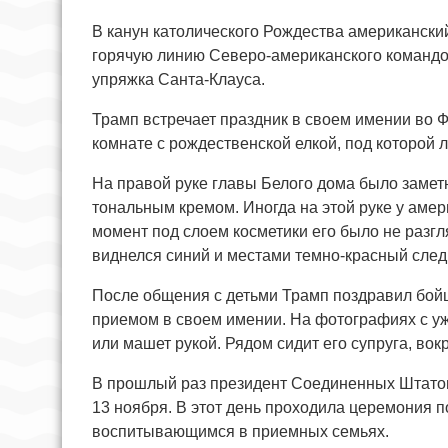
В канун католического Рождества американски
горячую линию Северо-американского командов
упряжка Санта-Клауса.
Трамп встречает праздник в своем имении во 
комнате с рождественской елкой, под которой 
На правой руке главы Белого дома было замет
тональным кремом. Иногда на этой руке у амер
момент под слоем косметики его было не разгля
виднелся синий и местами темно-красный след
После общения с детьми Трамп поздравил бойц
приемом в своем имении. На фотографиях с у
или машет рукой. Рядом сидит его супруга, вокр
В прошлый раз президент Соединенных Штатов
13 ноября. В этот день проходила церемония 
воспитывающимся в приемных семьях.