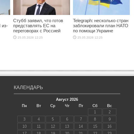
Стубб заявил, что готов
Telegraph: несколько стран
 из-
представлять ЕС на
заблокировали план НАТО
переговорах с Россией
по помощи Украине
25.05.2026 12:25
25.05.2026 12:25
КАЛЕНДАРЬ
Август 2026
Пн
Вт
Ср
Чт
Пт
Сб
Вс
1
2
3
4
5
6
7
8
9
10
11
12
13
14
15
16
17
18
19
20
21
22
23