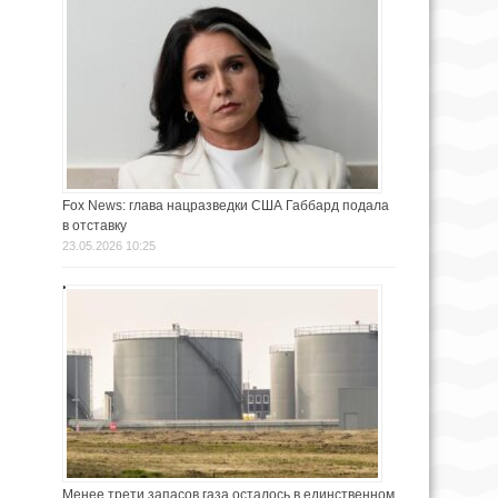
Fox News: глава нацразведки США Габбард подала
в отставку
23.05.2026 10:25
Менее трети запасов газа осталось в единственном