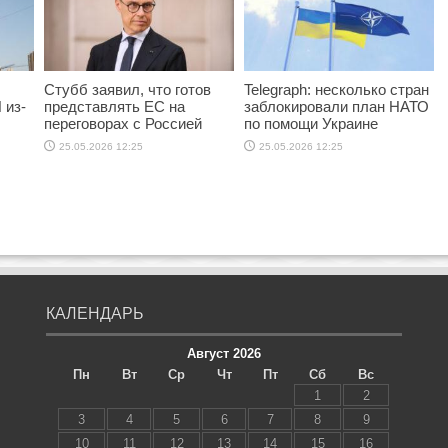
Стубб заявил, что готов
Telegraph: несколько стран
 из-
представлять ЕС на
заблокировали план НАТО
переговорах с Россией
по помощи Украине
25.05.2026 12:25
25.05.2026 12:25
КАЛЕНДАРЬ
Август 2026
Пн
Вт
Ср
Чт
Пт
Сб
Вс
1
2
3
4
5
6
7
8
9
10
11
12
13
14
15
16