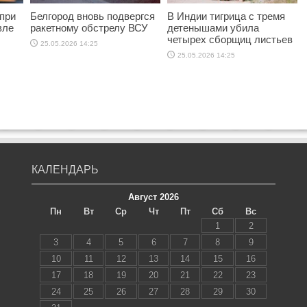
при
Белгород вновь подвергся
В Индии тигрица с тремя
вле
ракетному обстрелу ВСУ
детенышами убила
четырех сборщиц листьев
25.05.2026 14:25
25.05.2026 14:25
КАЛЕНДАРЬ
Август 2026
Пн
Вт
Ср
Чт
Пт
Сб
Вс
1
2
3
4
5
6
7
8
9
10
11
12
13
14
15
16
17
18
19
20
21
22
23
24
25
26
27
28
29
30