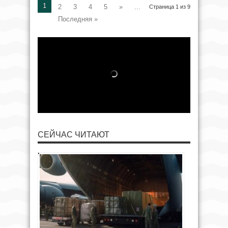
1
2
3
4
5
»
...
Страница 1 из 9
Последняя »
СЕЙЧАС ЧИТАЮТ