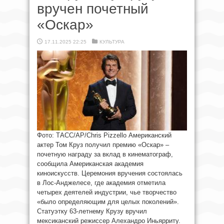
вручен почетный
«Оскар»
17.11.2025 22:25
КУЛЬТУРА
Фото: ТАСС/AP/Chris Pizzello Американский
актер Том Круз получил премию «Оскар» –
почетную награду за вклад в кинематограф,
сообщила Американская академия
киноискусств. Церемония вручения состоялась
в Лос-Анджелесе, где академия отметила
четырех деятелей индустрии, чье творчество
«было определяющим для целых поколений».
Статуэтку 63-летнему Крузу вручил
мексиканский режиссер Алехандро Иньярриту.