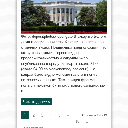
Фото: depositphotos/tupungato В аккаунте Белого
дома в социальной сети Х появилось несколько
странных видео. Подписчики предположили, что
аккаунт взломали. Первое видео
продолжительностью 4 секунды было
опубликовано в среду, 25 марта, около 21:00
(около 04:00 по московскому времени). На
кадрах было видно женские пальто и ноги в
остроносых сапогах. Также виден фрагмент
пола с упаковкой бутылок с водой. Слышно, как
в ...
Читать далее »
1
2
3
4
5
»
Страница 1 из 13
10
...