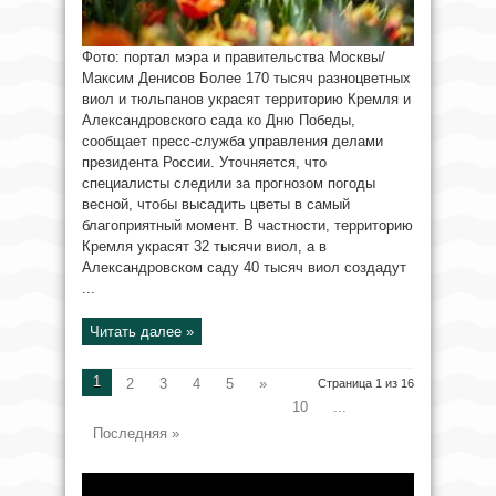
Фото: портал мэра и правительства Москвы/
Максим Денисов Более 170 тысяч разноцветных
виол и тюльпанов украсят территорию Кремля и
Александровского сада ко Дню Победы,
сообщает пресс-служба управления делами
президента России. Уточняется, что
специалисты следили за прогнозом погоды
весной, чтобы высадить цветы в самый
благоприятный момент. В частности, территорию
Кремля украсят 32 тысячи виол, а в
Александровском саду 40 тысяч виол создадут
...
Читать далее »
1
2
3
4
5
»
Страница 1 из 16
10
...
Последняя »