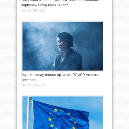
Hollywood Reporter: умер сыгравший в «Конане-
варваре» актер Джек Тейлор
14.05.2026 03:25
Умерла заслуженная артистка РСФСР Агнесса
Петерсон
10.09.2025 20:25