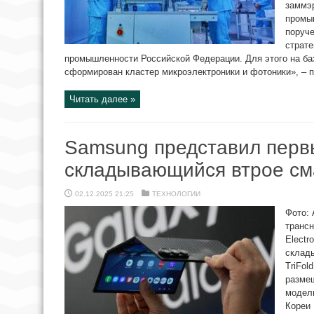
заммэр
промы
поруч
страте
промышленности Российской Федерации. Для этого на б
сформирован кластер микроэлектроники и фотоники», – пе
Читать далее »
Samsung представил перв
складывающийся втрое с
02.12.2025 21:25
ТЕХНОЛОГИИ
Фото: 
транс
Electr
склад
TriFol
размещ
модел
Кореи 