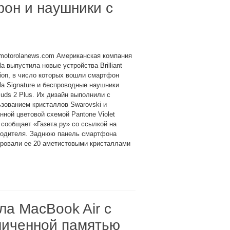
фон и наушники с
motorolanews.com Американская компания
la выпустила новые устройства Brilliant
tion, в число которых вошли смартфон
la Signature и беспроводные наушники
uds 2 Plus. Их дизайн выполнили с
зованием кристаллов Swarovski и
ной цветовой схемой Pantone Violet
, сообщает «Газета.ру» со ссылкой на
водителя. Заднюю панель смартфона
тировали ее 20 аметистовыми кристаллами
ла MacBook Air с
личенной памятью