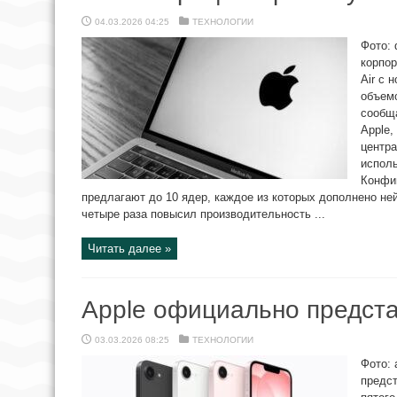
04.03.2026 04:25
ТЕХНОЛОГИИ
Фото: 
корпо
Air с 
объемо
сообща
Apple,
центра
исполь
Конфи
предлагают до 10 ядер, каждое из которых дополнено не
четыре раза повысил производительность ...
Читать далее »
Apple официально предста
03.03.2026 08:25
ТЕХНОЛОГИИ
Фото: 
предс