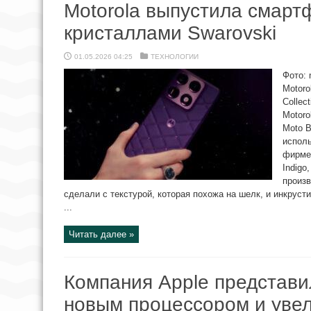
Motorola выпустила смарт
кристаллами Swarovski
01.05.2026 04:25
ТЕХНОЛОГИИ
Фото: 
Motoro
Collec
Мotoro
Moto B
исполь
фирмен
Indigo
произ
сделали с текстурой, которая похожа на шелк, и инкрус
...
Читать далее »
Компания Apple представи
новым процессором и уве