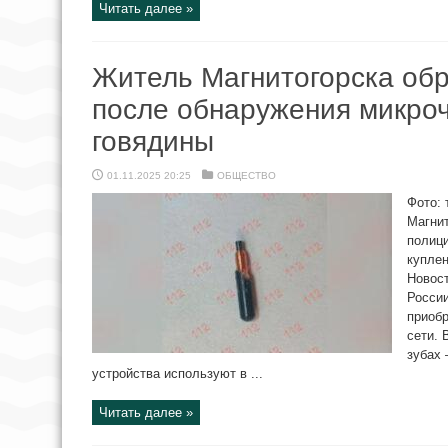
Читать далее »
Житель Магнитогорска обр
после обнаружения микроч
говядины
01.11.2025 20:25
ОБЩЕСТВО
Фото: 
Магнит
полици
купле
Новос
России
приобр
сети. 
зубах 
устройства используют в ...
Читать далее »