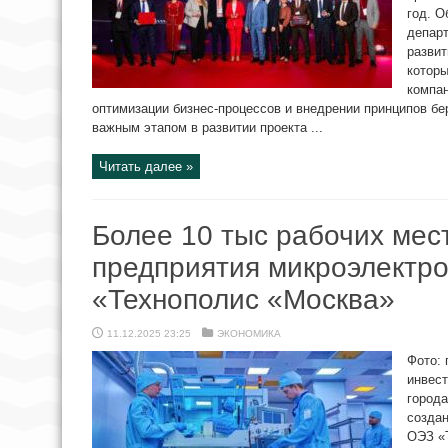
год. О
департ
развит
которы
компан
оптимизации бизнес-процессов и внедрении принципов бе
важным этапом в развитии проекта ...
Читать далее »
Более 10 тыс рабочих мес
предприятия микроэлектр
«Технополис «Москва»
11.12.2025 23:25
ЭКОНОМИКА
Фото: 
инвест
города
создан
ОЭЗ «