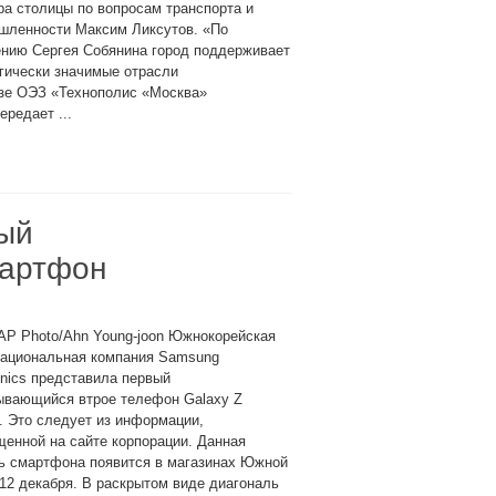
а столицы по вопросам транспорта и
шленности Максим Ликсутов. «По
ению Сергея Собянина город поддерживает
гически значимые отрасли
азе ОЭЗ «Технополис «Москва»
редает ...
ый
мартфон
AP Photo/Ahn Young-joon Южнокорейская
национальная компания Samsung
onics представила первый
ывающийся втрое телефон Galaxy Z
d. Это следует из информации,
енной на сайте корпорации. Данная
ь смартфона появится в магазинах Южной
12 декабря. В раскрытом виде диагональ