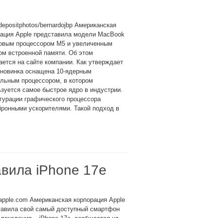
depositphotos/bernardojbp Американская
рация Apple представила модели MacBook
новым процессором M5 и увеличенным
м встроенной памяти. Об этом
ется на сайте компании. Как утверждает
 новинка оснащена 10‑ядерным
льным процессором, в котором
зуется самое быстрое ядро в индустрии.
гурации графического процессора
йронными ускорителями. Такой подход в
вила iPhone 17e
apple.com Американская корпорация Apple
тавила свой самый доступный смартфон