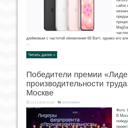
пятого
сайте
незнач
предш
проце
MagSa
частно
дюймовым с частотой обновления 60 Ватт, однако его а
...
Читать далее »
Победители премии «Лид
производительности труда
Москве
13.12.2025 15:25
ЭКОНОМИКА
Фото:
В Мос
побед
проект