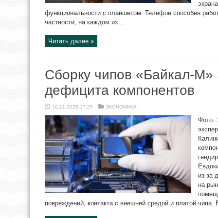
экрана
функциональности с планшетом. Телефон способен работ
частности, на каждом из ...
Читать далее »
Сборку чипов «Байкал-М» 
дефицита компонентов
10.11.2025 17:25
ЭКОНОМИКА
Фото: 
экспер
Калини
компон
гендир
Евдоки
из-за
на рын
помеща
повреждений, контакта с внешней средой и платой чипа. Е