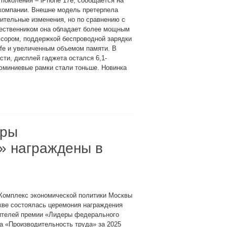
 поколения – iPhone 17e, сообщается на
 компании. Внешне модель претерпела
ительные изменения, но по сравнению с
ественником она обладает более мощным
ссором, поддержкой беспроводной зарядки
fe и увеличенным объемом памяти. В
сти, дисплей гаджета остался 6,1-
люминиевые рамки стали тоньше. Новинка
еры
» награждены в
 Комплекс экономической политики Москвы
кве состоялась церемония награждения
ителей премии «Лидеры федерального
а «Производительность труда» за 2025