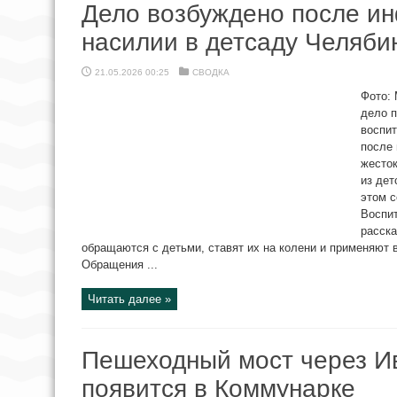
Дело возбуждено после и
насилии в детсаду Челяби
21.05.2026 00:25
СВОДКА
Фото:
дело п
воспи
после
жесто
из дет
этом 
Воспи
расска
обращаются с детьми, ставят их на колени и применяют 
Обращения ...
Читать далее »
Пешеходный мост через И
появится в Коммунарке