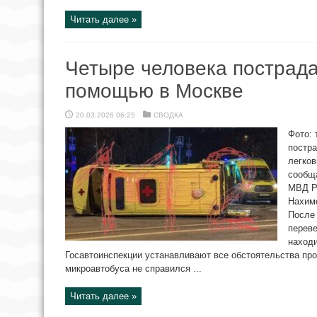
Читать далее »
Четыре человека пострада
помощью в Москве
20.03.2026 06:25
СВОДКА
Фото: 
постра
легко
сообщ
МВД Р
Нахимо
После
переве
находи
Госавтоинспекции устанавливают все обстоятельства пр
микроавтобуса не справился ...
Читать далее »