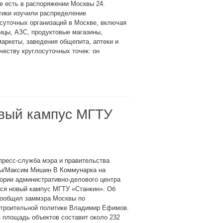
е есть в распоряжении Москвы 24.
тики изучили распределение
суточных организаций в Москве, включая
ицы, АЗС, продуктовые магазины,
аркеты, заведения общепита, аптеки и
честву круглосуточных точек: он
овый кампус МГТУ
пресс-служба мэра и правительства
ы/Максим Мишин В Коммунарка на
ории административно-делового центра
ся новый кампус МГТУ «Станкин». Об
сообщил заммэра Москвы по
строительной политике Владимир Ефимов.
 площадь объектов составит около 232