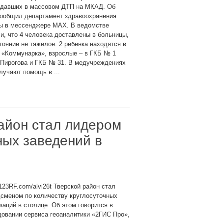
адавших в массовом ДТП на МКАД. Об
сообщил департамент здравоохранения
ы в мессенджере MAX. В ведомстве
и, что 4 человека доставлены в больницы,
тояние не тяжелое. 2 ребенка находятся в
«Коммунарка», взрослые – в ГКБ № 1
 Пирогова и ГКБ № 31. В медучреждениях
лучают помощь в ...
айон стал лидером
ных заведений в
123RF.com/alvi26t Тверской район стал
сменом по количеству круглосуточных
заций в столице. Об этом говорится в
овании сервиса геоаналитики «2ГИС Про»,