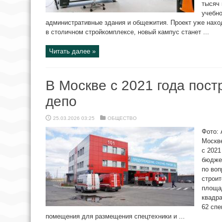
тысяч 
учебно
административные здания и общежития. Проект уже наход
в столичном стройкомплексе, новый кампус станет ...
Читать далее »
В Москве с 2021 года пос
депо
25.03.2026 03:25
ОБЩЕСТВО
Фото: 
Москв
с 2021
бюдже
по воп
строи
площад
квадра
62 спе
помещения для размещения спецтехники и ...