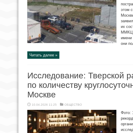
постр
этом 
Москв
заявил
их сос
ММКЦ 
имени
они по
Читать далее »
Исследование: Тверской р
по количеству круглосуточ
Москве
10.04.2026 11:25
ОБЩЕСТВО
Фото: 
рекорд
органи
исслед