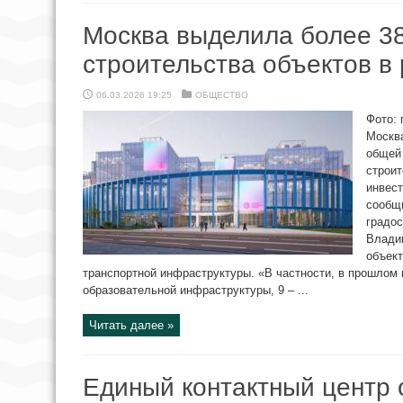
Москва выделила более 38
строительства объектов в
06.03.2026 19:25
ОБЩЕСТВО
Фото: 
Москв
общей
строит
инвест
сообщ
градос
Влади
объект
транспортной инфраструктуры. «В частности, в прошлом 
образовательной инфраструктуры, 9 – ...
Читать далее »
Единый контактный центр 