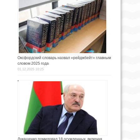
Оксфордский словарь назвал «рейджбейт» главным
словом 2025 года
01.12.2025 10:25
Лукашенко помиловал 18 осужденных, включая