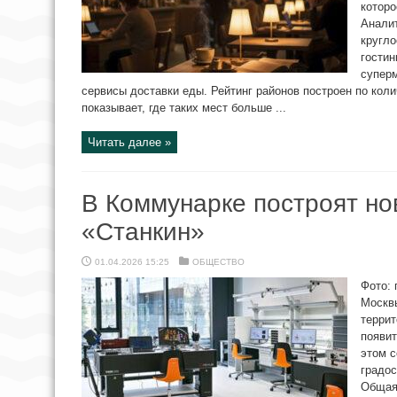
которо
Анали
кругло
гостин
суперм
сервисы доставки еды. Рейтинг районов построен по коли
показывает, где таких мест больше ...
Читать далее »
В Коммунарке построят н
«Станкин»
01.04.2026 15:25
ОБЩЕСТВО
Фото: 
Москв
террит
появит
этом 
градо
Общая