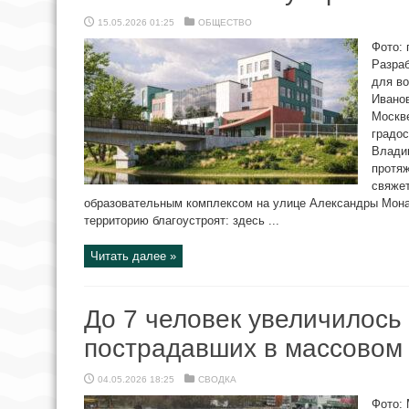
15.05.2026 01:25
ОБЩЕСТВО
Фото: 
Разраб
для во
Иванов
Москве
градос
Влади
протяж
свяже
образовательным комплексом на улице Александры Мон
территорию благоустроят: здесь ...
Читать далее »
До 7 человек увеличилось
пострадавших в массовом
04.05.2026 18:25
СВОДКА
Фото: 