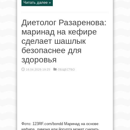
Читать далее »
Диетолог Разаренова:
маринад на кефире
сделает шашлык
безопаснее для
здоровья
16.04.2026 19:25
ОБЩЕСТВО
Фото: 123RF.соm/bondd Маринад на основе
кефира, лимона или йогурта может снизить