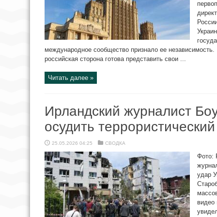
перво
дирек
России
Украин
госуда
международное сообщество признало ее независимость. 
российская сторона готова представить свои ...
Читать далее »
Ирландский журналист Боу
осудить террористический
25.05.2026 04:25
СВОДКА
Фото:
журна
удар 
Старо
массо
видео 
увидел