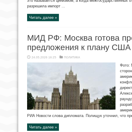
это называется цинизмом, а когда межгосударственных о
разрешила импорт ...
Читать далее »
МИД РФ: Москва готова пр
предложения к плану США
24.05.2026 16:25
ПОЛИТИКА
Фото: 
сторон
амери
конфли
дирек
Алекс
раундо
разраб
америк
РИА Новости слова дипломата. Полищук уточнил, что пр
Читать далее »