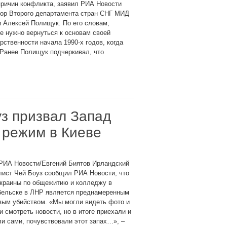
причин конфликта, заявил РИА Новости
тор Второго департамента стран СНГ МИД
 Алексей Полищук. По его словам,
е нужно вернуться к основам своей
рственности начала 1990-х годов, когда
Ранее Полищук подчеркивал, что
з призвал Запад
 режим в Киеве
 РИА Новости/Евгений Биятов Ирландский
лист Чей Боуз сообщил РИА Новости, что
Украины по общежитию и колледжу в
бельске в ЛНР является преднамеренным
вым убийством. «Мы могли видеть фото и
и смотреть новости, но в итоге приехали и
и сами, почувствовали этот запах…», –