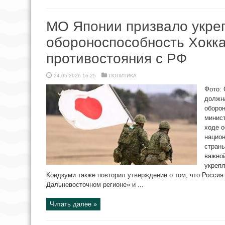
МО Японии призвало укре
обороноспособность Хокка
противостояния с РФ
24.05.2026 16:25
ПОЛИТИКА
Фото: 
должн
оборон
минис
ходе о
нацио
страны
важной
укрепл
Коидзуми также повторил утверждение о том, что Россия
Дальневосточном регионе» и ...
Читать далее »