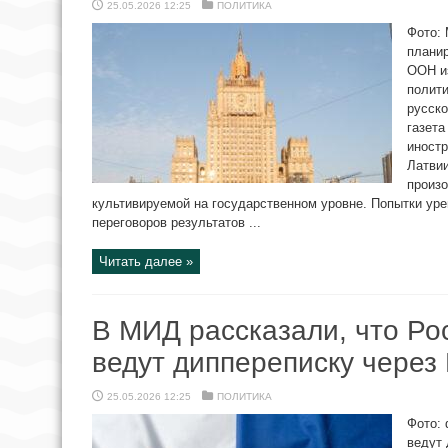
25.05.2026 12:25
ПОЛИТИКА
Фото: 
плани
ООН из
полит
русско
газета
иностр
Латвии
произо
культивируемой на государственном уровне. Попытки уре
переговоров результатов ...
Читать далее »
В МИД рассказали, что Ро
ведут диппереписку через
25.05.2026 12:25
ПОЛИТИКА
Фото: 
ведут 