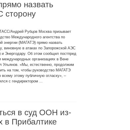
прямо назвать
С сторону
 ТАСС/Андрей Рубцов Москва призывает
дство Международного агентства по
й энергии (МАГАТЭ) прямо назвать
у, виновную в атаках по Запорожской АЭС
 и Энергодару. Об этом сообщил постпред
и международных организациях в Вене
л Ульянов. «Мы, естественно, продолжим
ить на том, чтобы руководство МАГАТЭ
 всему этому публичную огласку», –
лся с гендиректором ...
ься в суд ООН из-
х в Прибалтике