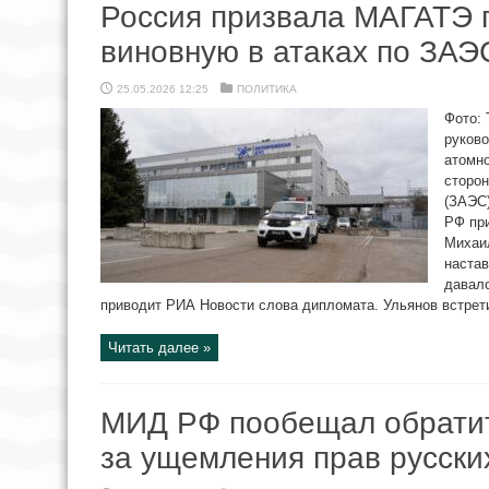
Россия призвала МАГАТЭ 
виновную в атаках по ЗАЭ
25.05.2026 12:25
ПОЛИТИКА
Фото:
руково
атомно
сторон
(ЗАЭС)
РФ пр
Михаи
настав
давало
приводит РИА Новости слова дипломата. Ульянов встрети
Читать далее »
МИД РФ пообещал обратит
за ущемления прав русски