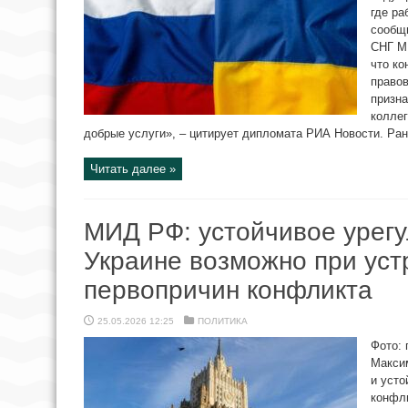
где ра
сообщи
СНГ М
что ко
право
призн
коллег
добрые услуги», – цитирует дипломата РИА Новости. Ран
Читать далее »
МИД РФ: устойчивое урег
Украине возможно при уст
первопричин конфликта
25.05.2026 12:25
ПОЛИТИКА
Фото: 
Макси
и усто
конфл