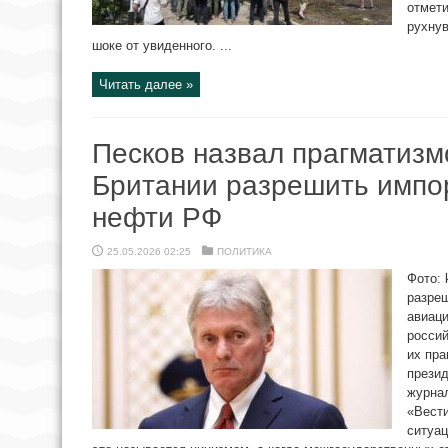
отмет
рухнув
шоке от увиденного. ...
Читать далее »
Песков назвал прагматиз
Британии разрешить импор
нефти РФ
25.05.2026 02:25
ПОЛИТИКА
Фото: 
разреш
авиаци
россий
их пра
презид
журна
«Вести
ситуа