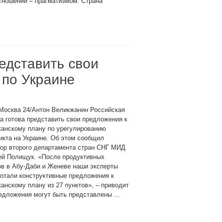
тношений – прагматизмом. Страна
едставить свои
 по Украине
Москва 24/Антон Великжанин Российская
а готова представить свои предложения к
канскому плану по урегулированию
кта на Украине. Об этом сообщил
тор второго департамента стран СНГ МИД
ей Полищук. «После продуктивных
в в Абу-Даби и Женеве наши эксперты
отали конструктивные предложения к
анскому плану из 27 пунктов», – приводит
едложения могут быть представлены ...