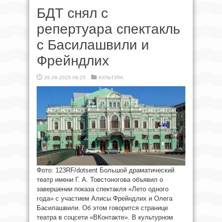
БДТ снял с
репертуара спектакль
с Басилашвили и
Фрейндлих
26.09.2025 08:25
КУЛЬТУРА
Фото: 123RF/dotsent Большой драматический
театр имени Г. А. Товстоногова объявил о
завершении показа спектакля «Лето одного
года» с участием Алисы Фрейндлих и Олега
Басилашвили. Об этом говорится странице
театра в соцсети «ВКонтакте». В культурном