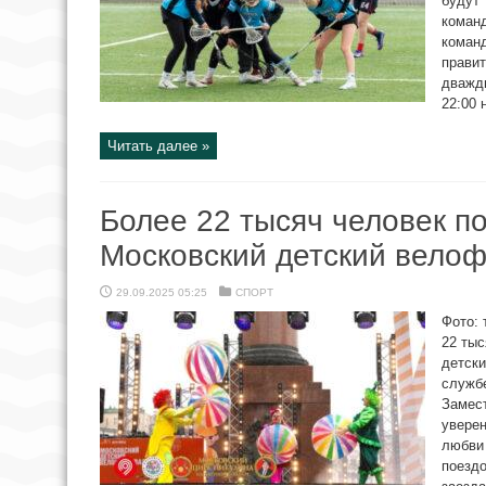
будут 
коман
команд
правит
дважды
22:00 
Читать далее »
Более 22 тысяч человек п
Московский детский вело
29.09.2025 05:25
СПОРТ
Фото: 
22 ты
детски
служб
Замес
уверен
любви 
поездо