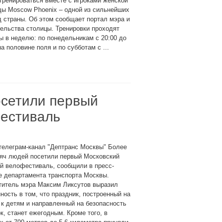
тренироваться вместе с игроками женской
ды Moscow Phoenix – одной из сильнейших
 страны. Об этом сообщает портал мэра и
ельства столицы. Тренировки проходят
 в неделю: по понедельникам с 20:00 до
на половине поля и по субботам с ...
осетили первый
фестиваль
телеграм-канал "Дептранс Москвы" Более
сяч людей посетили первый Московский
й велофестиваль, сообщили в пресс-
е департамента транспорта Москвы.
титель мэра Максим Ликсутов выразил
ность в том, что праздник, построенный на
к детям и направленный на безопасность
к, станет ежегодным. Кроме того, в