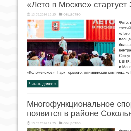
«Лето в Москве» стартует 
13.05.2026 19:25
ОБЩЕСТВО
Фото:
третий
«Лето 
площад
больши
центра
Сергун
ВДНХ,
и Ман
«Коломенское», Парк Горького, олимпийский комплекс «Лу
Читать далее »
Многофункциональное спо
появится в районе Соколь
13.05.2026 19:25
ОБЩЕСТВО