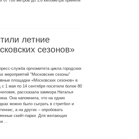
х от 700 метров до 5,6 километра приняли
етили летние
сковских сезонов»
пресс-служба оргкомитета цикла городских
ых мероприятий "Московские сезоны"
ивные площадки «Московских сезонов» в
 с 1 мая по 14 сентября посетили более 80
человек, рассказала заммэра Наталья
ина. Она напомнила, что на одних
ках можно было сыграть в стритбол и
теннис, а на других – опробовать
менные скейт-парки. Для желающих
 ...