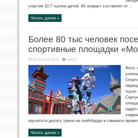
заезда
участие 10,7 тысячи детей. Их возраст составлял от ...
Читать далее »
Более 80 тыс человек пос
спортивные площадки «Мо
28.09.2025 19:25
СПОРТ
Фото: 
уличн
Спорт
период
тысяч 
Сергун
площад
падел-
совре
научиться делать трюки на скейтборде и самокате провели
Читать далее »