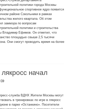
пресс-служба департамента
троительной политики города Москвы
функциональное спортивное ядро появится
ичном районе Сокольники в рамках
ельства жилого квартала. Об этом
ил заммэра по вопросам
троительной политики и строительства
ы Владимир Ефимов. Он отметил, что
ранство площадью свыше 2,5 тысячи
она. Они смогут проводить время на более
 лякросс начал
о»
 пресс-служба ВДНХ Жители Москвы могут
твовать в тренировках по игре в лякросс
дионе в парке «Останкино». Посетители