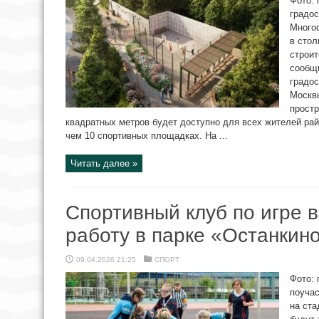
Фото: 
градос
Много
в стол
строит
сообщ
градос
Москв
прост
квадратных метров будет доступно для всех жителей рай
чем 10 спортивных площадках. На ...
Читать далее »
Спортивный клуб по игре в
работу в парке «Останкин
09.04.2026 21:25
СПОРТ
Фото:
поучас
на ста