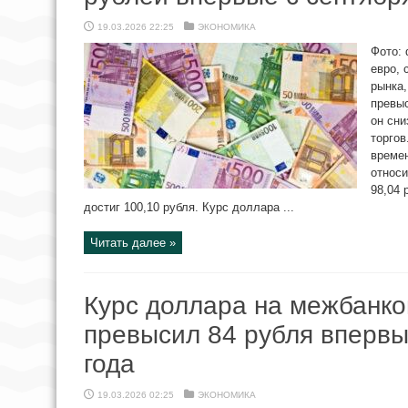
19.03.2026 22:25
ЭКОНОМИКА
Фото: 
евро,
рынка,
превыс
он сни
торгов
времен
относи
98,04 
достиг 100,10 рубля. Курс доллара ...
Читать далее »
Курс доллара на межбанко
превысил 84 рубля впервы
года
19.03.2026 02:25
ЭКОНОМИКА