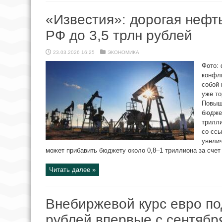
«Известия»: дорогая нефт
РФ до 3,5 трлн рублей
23.03.2026 16:25
ЭКОНОМИКА
Фото: 
конфл
собой 
уже то
Повыше
бюджет
трилли
со ссы
увелич
может прибавить бюджету около 0,8–1 триллиона за счет 
Читать далее »
Внебиржевой курс евро п
рублей впервые с сентябр