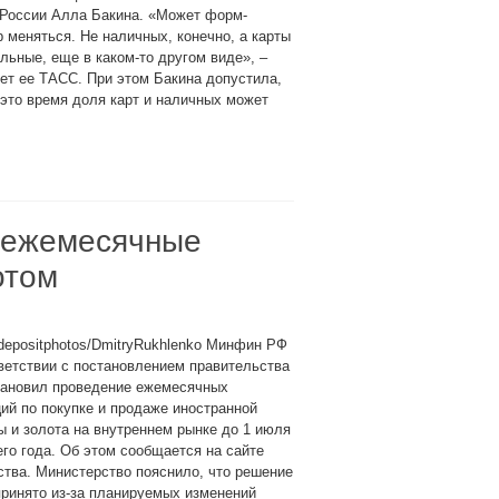
 России Алла Бакина. «Может форм-
 меняться. Не наличных, конечно, а карты
льные, еще в каком-то другом виде», –
ет ее ТАСС. При этом Бакина допустила,
 это время доля карт и наличных может
 ежемесячные
отом
depositphotos/DmitryRukhlenko Минфин РФ
ветствии с постановлением правительства
тановил проведение ежемесячных
ий по покупке и продаже иностранной
 и золота на внутреннем рынке до 1 июля
го года. Об этом сообщается на сайте
тва. Министерство пояснило, что решение
ринято из-за планируемых изменений