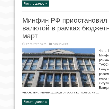
Читать далее »
Минфин РФ приостановил 
валютой в рамках бюджетн
март
27.03.2026 00:25
ЭКОНОМИКА
Фото: 
Минфи
рамках
ТАСС 
Силуан
рассм
меры н
ситуац
Владим
«проесть» лишние доходы от роста котировок на ...
Читать далее »