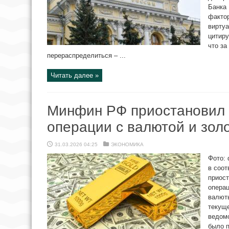
Банка
фактор
виртуа
цитиру
что за
перераспределиться – ...
Читать далее »
Минфин РФ приостановил
операции с валютой и зол
31.03.2026 04:25
ЭКОНОМИКА
Фото: 
в соот
приос
операц
валюты
текуще
ведомс
было п