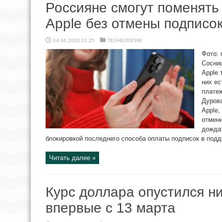
Россияне смогут поменять 
Apple без отмены подписо
04.04.2026 01:25
ТЕХНОЛОГИИ
Фото: 
Сосни
Apple 
них ес
плате
Дуров
Apple,
отмен
дождат
блокировкой последнего способа оплаты подписок в подде
Читать далее »
Курс доллара опустился н
впервые с 13 марта