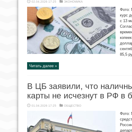
02.04.2026 17:25
ЭКОНОМИКА
Фото:
курс д
с 13 м
Соглас
времен
копеек
доллар
сентяб
85,5 р
Читать далее »
В ЦБ заявили, что наличн
карты не исчезнут в РФ в 
01.04.2026 17:25
ОБЩЕСТВО
Фото:
средст
России
депар