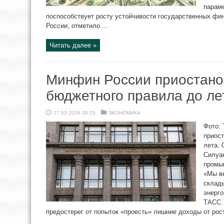
параме
поспособствует росту устойчивости государственных фи
России, отметило ...
Читать далее »
Минфин России приостано
бюджетного правила до ле
27.03.2026 00:25
ЭКОНОМИКА
Фото:
приос
лета. 
Силуан
промы
«Мы ве
склад
энерго
ТАСС.
предостерег от попыток «проесть» лишние доходы от роста