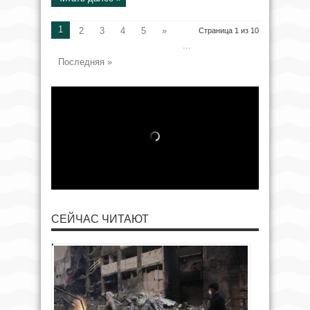
1
2
3
4
5
»
Страница 1 из 10
...
Последняя »
СЕЙЧАС ЧИТАЮТ