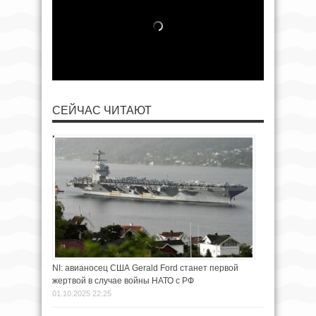
СЕЙЧАС ЧИТАЮТ
NI: авианосец США Gerald Ford станет первой
жертвой в случае войны НАТО с РФ
01.10.2025 22:25