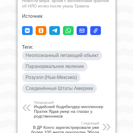
Новости мира: архив с миллионами файлов
об НЛО исчез после указа Трампа
Источник
Теги:
Неопознанный летающий объект
Паранормальное явление
Розуэлл (Нью-Мексико)
Соединённые Штаты Америки
Предыдущий
Индийский бодибилдер-миллионер
Пратик Ядав умер на глазах у
родственников
Следующий
В ДР Конго зарегистрировали уже
более 100 жертв лихорадки Эбола