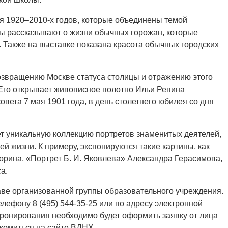
я 1920–2010-х годов, которые объединены темой
ы рассказывают о жизни обычных горожан, которые
о. Также на выставке показана красота обычных городских
звращению Москве статуса столицы и отражению этого
Его открывает живописное полотно Ильи Репина
вета 7 мая 1901 года, в день столетнего юбилея со дня
т уникальную коллекцию портретов знаменитых деятелей,
ей жизни. К примеру, экспонируются такие картины, как
Корина, «Портрет Б. И. Яковлева» Александра Герасимова,
а.
аве организованной группы образовательного учреждения.
лефону 8 (495) 544⁠-35⁠-25 или по адресу электронной
ронирования необходимо будет оформить заявку от лица
комиться на сайте ВДНХ.