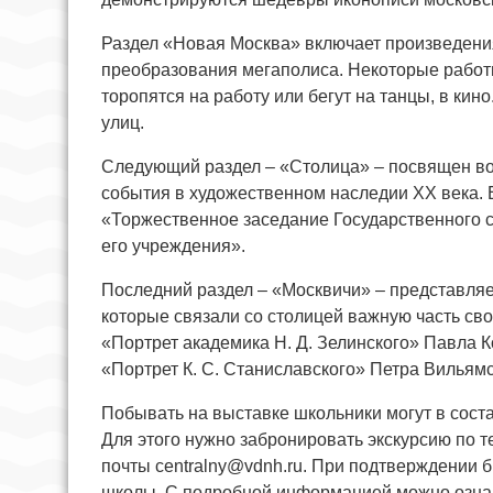
Раздел «Новая Москва» включает произведени
преобразования мегаполиса. Некоторые работ
торопятся на работу или бегут на танцы, в кин
улиц.
Следующий раздел – «Столица» – посвящен во
события в художественном наследии XX века. 
«Торжественное заседание Государственного со
его учреждения».
Последний раздел – «Москвичи» – представляе
которые связали со столицей важную часть сво
«Портрет академика Н. Д. Зелинского» Павла 
«Портрет К. С. Станиславского» Петра Вильямс
Побывать на выставке школьники могут в сост
Для этого нужно забронировать экскурсию по те
почты
centralny@vdnh.ru
. При подтверждении б
школы. С подробной информацией можно озна