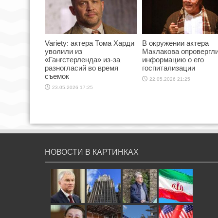
Variety: актера Тома Харди
В окружении актера
уволили из
Маклакова опровергл
«Гангстерленда» из-за
информацию о его
разногласий во время
госпитализации
съемок
22.05.2026 21:25
23.05.2026 17:25
НОВОСТИ В КАРТИНКАХ