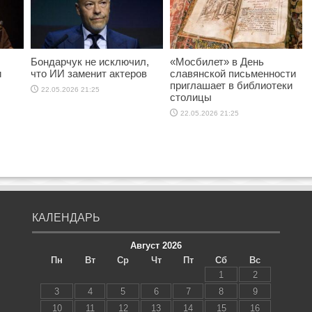
Бондарчук не исключил,
«Мосбилет» в День
и
что ИИ заменит актеров
славянской письменности
приглашает в библиотеки
22.05.2026 21:25
столицы
22.05.2026 21:25
КАЛЕНДАРЬ
Август 2026
Пн
Вт
Ср
Чт
Пт
Сб
Вс
1
2
3
4
5
6
7
8
9
10
11
12
13
14
15
16