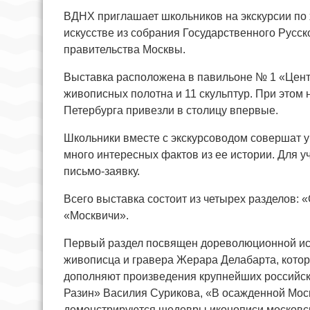
ВДНХ приглашает школьников на экскурсии по
искусстве из собрания Государственного Русск
правительства Москвы.
Выставка расположена в павильоне № 1 «Центр
живописных полотна и 11 скульптур. При этом 
Петербурга привезли в столицу впервые.
Школьники вместе с экскурсоводом совершат у
много интересных фактов из ее истории. Для у
письмо-заявку.
Всего выставка состоит из четырех разделов: 
«Москвичи».
Первый раздел посвящен дореволюционной ист
живописца и гравера Жерара Делабарта, которы
дополняют произведения крупнейших российски
Разин» Василия Сурикова, «В осажденной Моск
демонстрируются шедевры иконописи московс