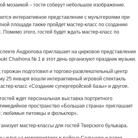
ной мозаикой – гости соберут небольшое изображение.
стоится интерактивное представление с мультгероями при
тной площади также пройдет мастер-класс по созданию
 Помимо этого, гостей будет ждать мастер-класс по
оспекте Андропова приглашает на цирковое представление
uki Chaihona № 1 в этот день организуют праздник музыки.
 горожан подготовил и торгово-развлекательный центр
му 25 января вошли интерактивный игровой спектакль
астер-класс «Создание супергеройской базы» и другое.
 гостей ждет персональная выставка портретного
ьтимедийное пространство «Большая страна» приглашает
е: любимые питомцы и фольклор».
ганизует мастер-классы для гостей Тверского бульвара.
ицы ждут на мероприятиях в районе Солнцево и парке