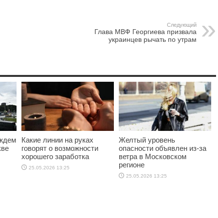
Следующий
Глава МВФ Георгиева призвала
украинцев рычать по утрам
ождем
Какие линии на руках
Желтый уровень
кве
говорят о возможности
опасности объявлен из-за
хорошего заработка
ветра в Московском
регионе
25.05.2026 13:25
25.05.2026 13:25