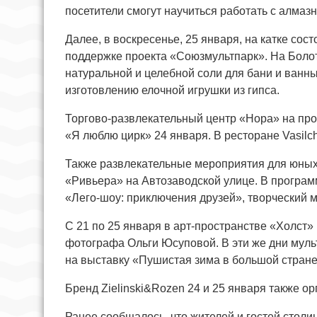
посетители смогут научиться работать с алмаз
Далее, в воскресенье, 25 января, на катке со
поддержке проекта «Союзмультпарк». На Боло
натуральной и целебной соли для бани и ванны.
изготовлению елочной игрушки из гипса.
Торгово-развлекательный центр «Нора» на пр
«Я люблю цирк» 24 января. В ресторане Vasilch
Также развлекательные мероприятия для юных
«Ривьера» на Автозаводской улице. В програм
«Лего-шоу: приключения друзей», творческий м
С 21 по 25 января в арт-пространстве «Холст»
фотографа Ольги Юсуповой. В эти же дни мул
на выставку «Пушистая зима в большой стран
Бренд Zielinski&Rozen 24 и 25 января также ор
Ранее сообщалось, что жителей и гостей стол