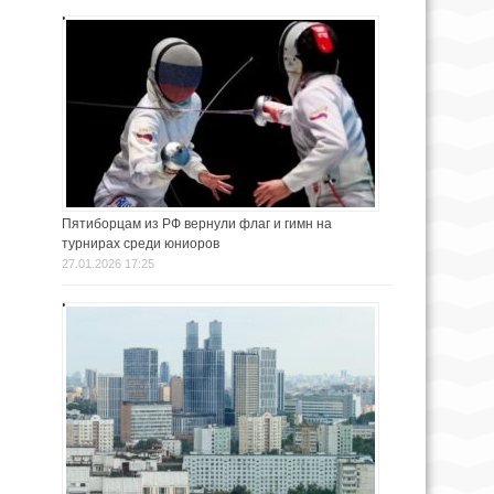
Пятиборцам из РФ вернули флаг и гимн на
турнирах среди юниоров
27.01.2026 17:25