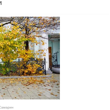
и
 Самарин