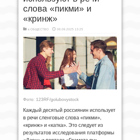
слова «пикми» и
«кринж»
в
ОБЩЕСТВО
08.09.2025 13:25
Фото: 123RF/golubovystock
Каждый десятый россиянин использует
в речи сленговые слова «пикми»,
«кринж» и «катка». Это следует из
результатов исследования платформы