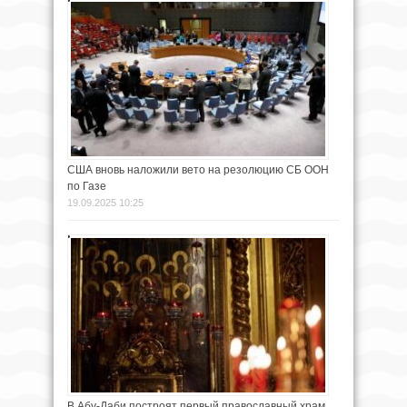
США вновь наложили вето на резолюцию СБ ООН
по Газе
19.09.2025 10:25
В Абу-Даби построят первый православный храм