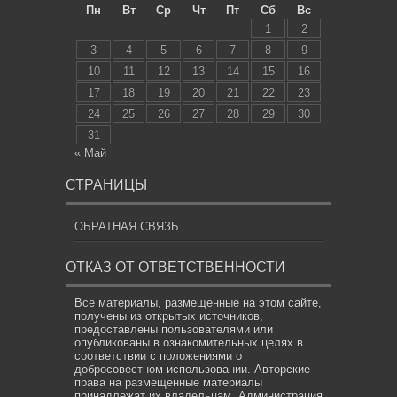
Пн
Вт
Ср
Чт
Пт
Сб
Вс
1
2
3
4
5
6
7
8
9
10
11
12
13
14
15
16
17
18
19
20
21
22
23
24
25
26
27
28
29
30
31
« Май
СТРАНИЦЫ
ОБРАТНАЯ СВЯЗЬ
ОТКАЗ ОТ ОТВЕТСТВЕННОСТИ
Все материалы, размещенные на этом сайте,
получены из открытых источников,
предоставлены пользователями или
опубликованы в ознакомительных целях в
соответствии с положениями о
добросовестном использовании. Авторские
права на размещенные материалы
принадлежат их владельцам. Администрация