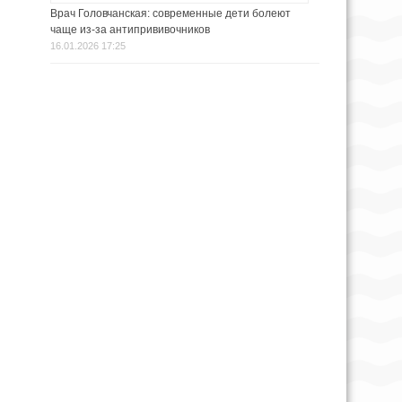
Врач Головчанская: современные дети болеют
чаще из-за антипрививочников
16.01.2026 17:25