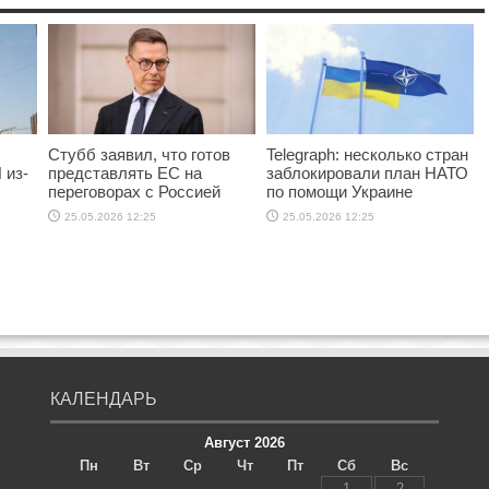
Стубб заявил, что готов
Telegraph: несколько стран
 из-
представлять ЕС на
заблокировали план НАТО
переговорах с Россией
по помощи Украине
25.05.2026 12:25
25.05.2026 12:25
КАЛЕНДАРЬ
Август 2026
Пн
Вт
Ср
Чт
Пт
Сб
Вс
1
2