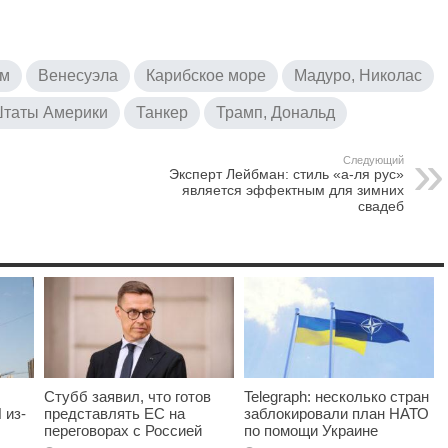
ом
Венесуэла
Карибское море
Мадуро, Николас
таты Америки
Танкер
Трамп, Дональд
Следующий
Эксперт Лейбман: стиль «а-ля рус»
является эффектным для зимних
свадеб
Стубб заявил, что готов
Telegraph: несколько стран
 из-
представлять ЕС на
заблокировали план НАТО
переговорах с Россией
по помощи Украине