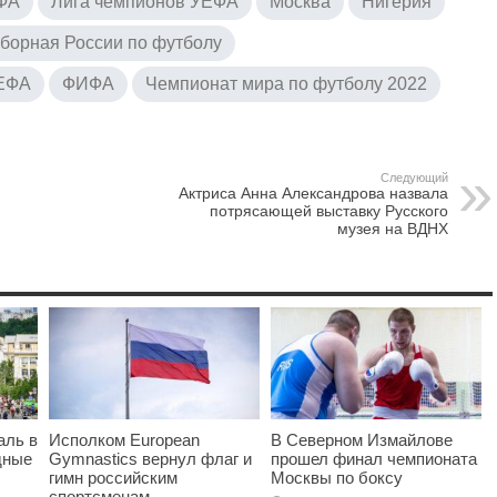
ЕФА
Лига чемпионов УЕФА
Москва
Нигерия
борная России по футболу
ЕФА
ФИФА
Чемпионат мира по футболу 2022
Следующий
Актриса Анна Александрова назвала
потрясающей выставку Русского
музея на ВДНХ
аль в
Исполком European
В Северном Измайлове
дные
Gymnastics вернул флаг и
прошел финал чемпионата
гимн российским
Москвы по боксу
спортсменам