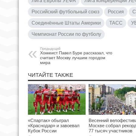
Лига Европы УЕФА
Лига конференций У
Российский футбольный союз
Россия
С
Соединённые Штаты Америки
ТАСС
У
Чемпионат России по футболу
Предыдущий
Хоккеист Павел Буре рассказал, что
считает Москву лучшим городом
мира
ЧИТАЙТЕ ТАКЖЕ
«Спартак» обыграл
Весенний велофестив
«Краснодар» и завоевал
Москве собрал рекор
Кубок России
77 тысяч участников