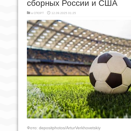
сборных России и США
в
СПОРТ
12.09.2025 01:25
Фото: depositphotos/ArturVerkhovetskiy