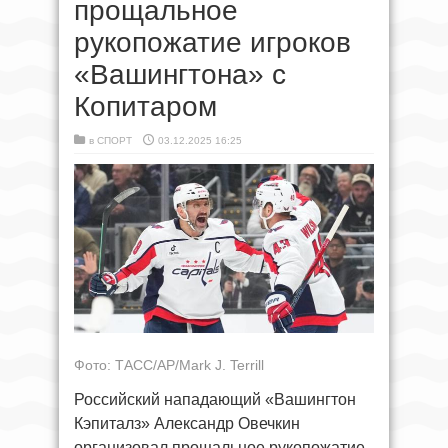
прощальное
рукопожатие игроков
«Вашингтона» с
Копитаром
в
СПОРТ
03.12.2025 16:25
Фото: ТАСС/AP/Mark J. Terrill
Российский нападающий «Вашингтон
Кэпиталз» Александр Овечкин
организовал прощальное рукопожатие