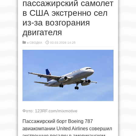
пассажирский самолет
в США экстренно сел
из-за возгорания
двигателя
в
СВОДКА
03.03.2026 14:25
Фото: 123RF.com/mixmotive
Пассажирский борт Boeing 787
авиакомпании United Airlines совершил
экстренную посадку в американском