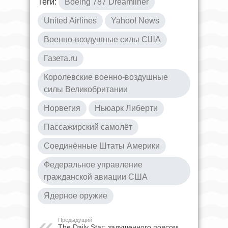
Теги:
Boeing 787 Dreamliner
United Airlines
Yahoo! News
Военно-воздушные силы США
Газета.ru
Королевские военно-воздушные
силы Великобритании
Норвегия
Ньюарк Либерти
Пассажирский самолёт
Соединённые Штаты Америки
Федеральное управление
гражданской авиации США
Ядерное оружие
Предыдущий
The Daily Star: задушенного поясом