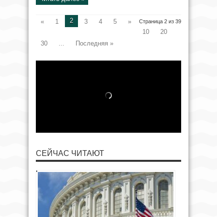
2
«
1
3
4
5
»
Страница 2 из 39
10
20
30
...
Последняя »
СЕЙЧАС ЧИТАЮТ