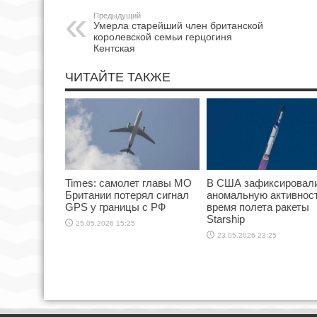
Предыдущий
Умерла старейший член британской
королевской семьи герцогиня
Кентская
ЧИТАЙТЕ ТАКЖЕ
Times: самолет главы МО
В США зафиксировал
Британии потерял сигнал
аномальную активност
GPS у границы с РФ
время полета ракеты
Starship
25.05.2026 15:25
23.05.2026 23:25