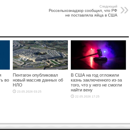
Следующий
Россельхознадзор сообщил, что РФ
не поставляла яйца в США
и
Пентагон опубликовал
В США на год отложили
ь во
новый массив данных об
казнь заключенного из-за
НЛО
того, что у него не смогли
найти вену
23.05.2026 03:25
22.05.2026 17:25