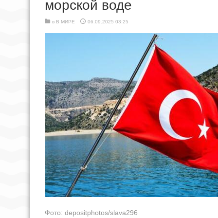
морской воде
в
В МИРЕ
06.09.2025 03:25
Фото: depositphotos/slava296