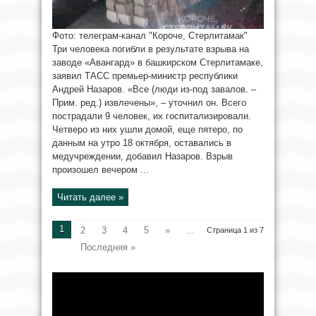
Фото: телеграм-канал "Короче, Стерлитамак"
Три человека погибли в результате взрыва на
заводе «Авангард» в башкирском Стерлитамаке,
заявил ТАСС премьер-министр республики
Андрей Назаров. «Все (люди из-под завалов. –
Прим. ред.) извлечены», – уточнил он. Всего
пострадали 9 человек, их госпитализировали.
Четверо из них ушли домой, еще пятеро, по
данным на утро 18 октября, оставались в
медучреждении, добавил Назаров. Взрыв
произошел вечером ...
Читать далее »
1
2
3
4
5
»
...
Страница 1 из 7
Последняя »