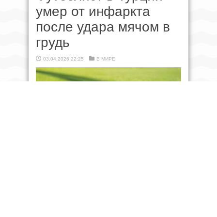
умер от инфаркта
после удара мячом в
грудь
03.04.2026 22:25
В МИРЕ
Фото: 123RF.com/bina21 Футболист в Турции
умер от инфаркта после удара мячом в грудь,
сообщает «Радио 1» со ссылкой на Need To
Know. Инцидент произошел 26 марта в городе
Кахраманмараш. 49-летний Селахиттин Атлы
играл с друзьями в мини-футбол и стоял на
воротах. В какой-то момент он отразил удар
грудью, а через мгновение опустился на колени