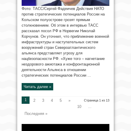
Фото: ТАСС/Сергей Фадеичев Действия НАТО
против стратегических потенциалов России на
Кольском полуострове грозят прямым
столкновением. Об этом в интервью ТАСС
рассказал посол РФ в Норвегии Николай
Корчунов. Он уточнил, что приближение военной
инфраструктуры и наступательных систем
вооружений стран Североатлантического
альянса представляет угрозу для
нацбезопасности РФ. «Хуже того – нагнетание
нездорового ажиотажа и конфронтационной
деятельности Альянса в отношении
стратегических потенциалов России ...
Читать далее »
1
2
3
4
5
»
Страница 1 из 13
10
...
Последняя »