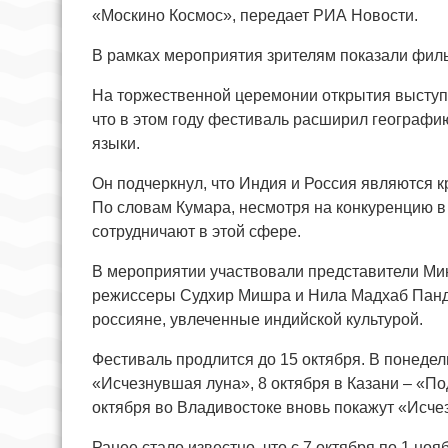
«Москино Космос», передает РИА Новости.
В рамках мероприятия зрителям показали фил
На торжественной церемонии открытия выступи
что в этом году фестиваль расширил географию
языки.
Он подчеркнул, что Индия и Россия являются 
По словам Кумара, несмотря на конкуренцию в
сотрудничают в этой сфере.
В мероприятии участвовали представители Мин
режиссеры Судхир Мишра и Нила Мадхаб Панда
россияне, увлеченные индийской культурой.
Фестиваль продлится до 15 октября. В понедель
«Исчезнувшая луна», 8 октября в Казани – «По
октября во Владивостоке вновь покажут «Исче
Ранее стало известно, что с 7 октября по 1 но