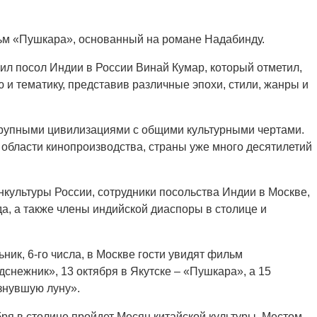
ьм «Пушкара», основанный на романе Надабинду.
л посол Индии в России Винай Кумар, который отметил,
 и тематику, представив различные эпохи, стили, жанры и
крупными цивилизациями с общими культурными чертами.
 области кинопроизводства, страны уже много десятилетий
культуры России, сотрудники посольства Индии в Москве,
, а также члены индийской диаспоры в столице и
ник, 6-го числа, в Москве гости увидят фильм
дснежник», 13 октября в Якутске – «Пушкара», а 15
знувшую луну».
ября в столице пройдет Месяц китайской культуры. Местом