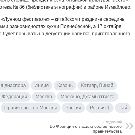
тека № 86 (библиотека этнографии) в районе Измайлово.
я о «Лунном фестивале» – китайском празднике середины
сьми разновидностях кухни Поднебесной, а 17 октября
о будет побывать на дегустации напитка, приготовленного
я диаспора
Индия
Казань
Катияр, Винай
й Федерации
Москва
Москино, Джамбаттиста
Правительство Москвы
Россия
Россия-1
Чай
Следующий
Во Франции огласили состав нового
правительства